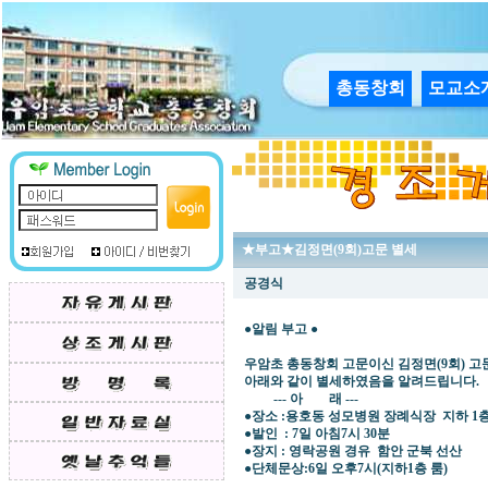
총동창회
모교소
★부고★김정면(9회)고문 별세
공경식
●알림 부고 ●
우암초 총동창회 고문이신 김정면(9회) 
아래와 같이 별세하였음을 알려드립니다.
--- 아 래 ---
●장소 :용호동 성모병원 장례식장 지하 1
●발인 : 7일 아침7시 30분
●장지 : 영락공원 경유 함안 군북 선산
●단체문상:6일 오후7시(지하1층 룸)