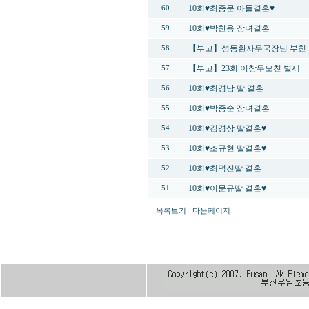
10회♥최종문 아들결혼♥
60
10회♥박찬용 장녀결혼
59
【부고】성동환사무국장님 부친
58
【부고】23회 이창무모친 별세
57
10회♥최경남 딸 결혼
56
10회♥박종순 장녀결혼
55
10회♥김경상 딸결혼♥
54
10회♥조규현 딸결혼♥
53
10회♥최덕진딸 결혼
52
10회♥이문규딸 결혼♥
51
목록보기
다음페이지