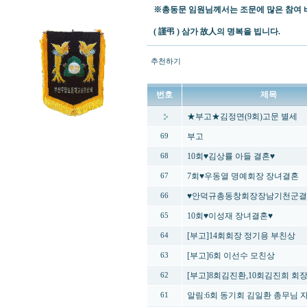
※총동문 임원님께서는 조문에 많은 참여 
( 謹弔 ) 삼가 故人의 명복을 빕니다.
추천하기
번호
제목
★부고★김정면(9회)고문 별세
부고
69
10회♥김상률 아들 결혼♥
68
7회♥우동열 명예회장 장녀결혼
67
♥안덕규총동창회장장남기천군결
66
10회♥이성재 장녀결혼♥
65
[부고]14회회장 정기용 부친상
64
[부고]6회 이선수 모친상
63
[부고]8회김진환,10회김진희 회
62
알림:6회 동기회 김일환 총무님 
61