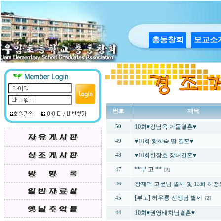
총동창회
모교소
번호
제목
10회♥강남옥 아들결혼♥
50
♥10회 황희숙 딸 결혼♥
49
♥10회한장호 장녀결혼♥
48
**부 고 **
47
[2]
장재덕 고문님 별세 및 13회 허
46
[부고] 허우룡 선생님 별세
45
[2]
10회♥권영태차남결혼♥
44