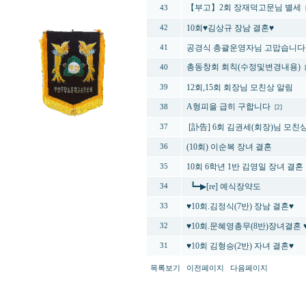
【부고】2회 장재덕고문님 별세
43
10회♥김상규 장남 결혼♥
42
공경식 총괄운영자님 고맙습니다
41
총동창회 회칙(수정및변경내용)
40
12회,15회 회장님 모친상 알림
39
A형피을 급히 구합니다
38
[2]
[訃告] 6회 김권세(회장)님 모친
37
(10회) 이순복 장녀 결혼
36
10회 6학년 1반 김영일 장녀 결혼
35
┗━▶[re] 예식장약도
34
♥10회.김정식(7반) 장남 결혼♥
33
♥10회.문혜영총무(8반)장녀결혼 
32
♥10회 김형승(2반) 자녀 결혼♥
31
목록보기
이전페이지
다음페이지