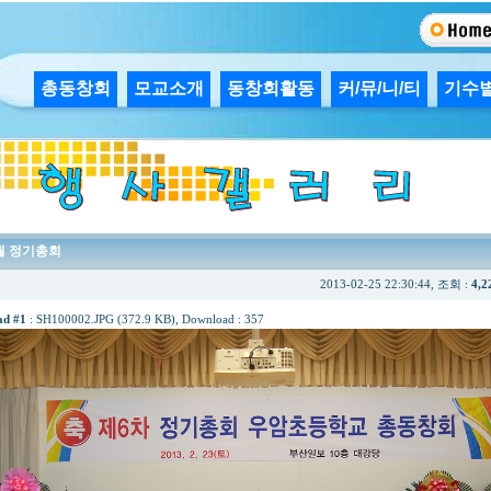
총동창회
모교소개
동창회활동
커/뮤/니/티
기수
2월 정기총회
2013-02-25 22:30:44, 조회 :
4,2
ad #1
:
SH100002.JPG (372.9 KB)
, Download : 357