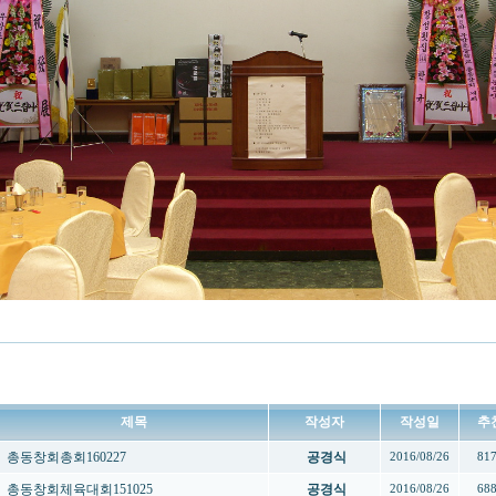
제목
작성자
작성일
추
총동창회총회160227
공경식
2016/08/26
81
총동창회체육대회151025
공경식
2016/08/26
68