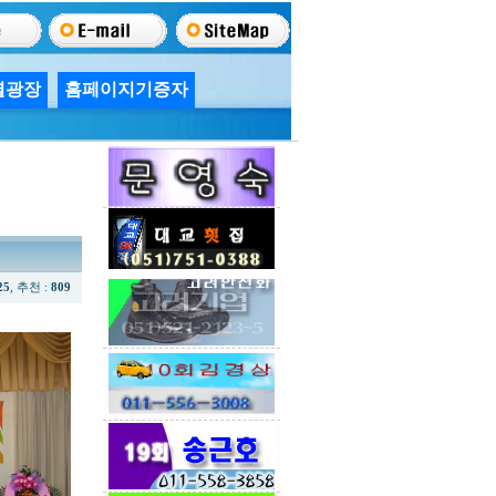
별광장
홈페이지기증자
25
, 추천 :
809