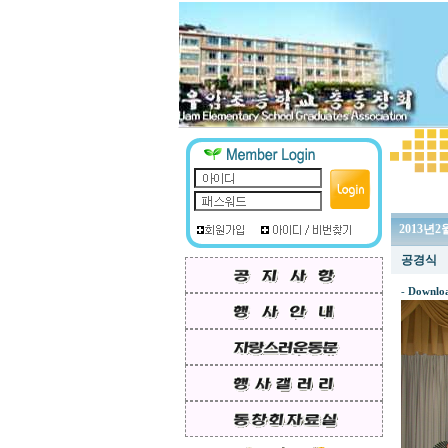
2013년
공경식
-
Downlo