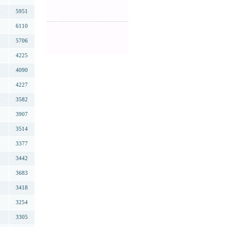
6
5951
3
6110
0
5706
9
4225
8
4090
2
4227
6
3582
9
3907
7
3514
9
3377
0
3442
6
3683
7
3418
5
3254
2
3305