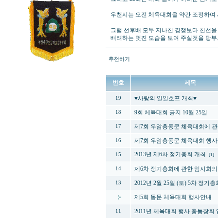
우천시는 오전 체육대회을 약간 조정하여
그럼 선후배 모두 지나친 경쟁보다 친선을
배려하는 멋진 모습을 보여 주실것을 당
추천하기
번호
제목
♥사랑의 일일호프 개최♥
19
9회 체육대회 공지 10월 25일
18
제7회 우암총동문 체육대회에 관
17
제7회 우암총동문 체육대회 행사
16
2013년 제6차 정기총회 개최
15
[1]
제6차 정기총회에 관한 임시회의
14
2012년 2월 25일 (토) 5차 정
13
제5회 동문 체육대회 행사안내
2011년 체육대회 행사 총동창회
11