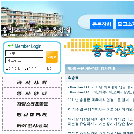
총동창회
모교소
제5회 동문 체육대회 행사안내
최승표
-
Download #1
:
2011년_체육대회_당일_행사표.xl
-
Download #2
:
5회_체육대회_준비사항및_경기종목(
2011년 총동문 체육대회 일정표를 알려
각 기수별 운영진께서는 참고 하시어 대회
특기할 사항은 대회 개회식때까지 많이 참
하는점 유염하시고 이는 정시에 많은 참여
그리고 22회는 대회 참여가 어려운 관계