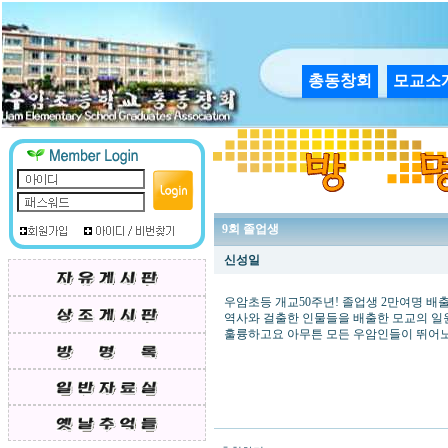
총동창회
모교소
9회 졸업생
신성일
우암초등 개교50주년! 졸업생 2만여명 배
역사와 걸출한 인물들을 배출한 모교의 일
훌륭하고요 아무튼 모든 우암인들이 뛰어노