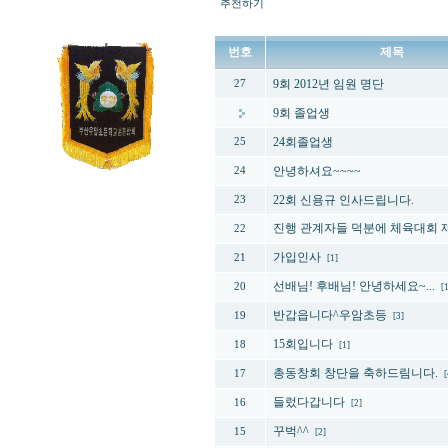
추천하기
번호
제목
9회 2012년 임원 명단
27
9회 졸업생
24회졸업생
25
안녕하셔요~~~~
24
22회 신용규 인사드립니다.
23
진행 관계자들 덕분에 체육대회 
22
가입인사
21
[1]
선배님! 후배님! 안녕하세요~...
20
[1
반갑읍니다^우암초등
19
[3]
15회입니다
18
[1]
총동창회 창단을 축하드림니다.
17
[
들렀다갑니다
16
[2]
꾸벅^^
15
[2]