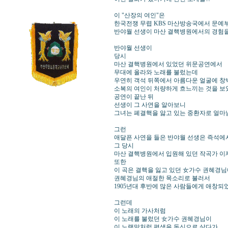
이 "산장의 여인"은
한국전쟁 무렵 KBS 마산방송국에서 문예
반야월 선생이 마산 결핵병원에서의 경험을 
반야월 선생이
당시
마산 결핵병원에서 있었던 위문공연에
무대에 올라와 노래를 불렀는데
우연히 객석 뒤쪽에서 아름다운 얼굴에 창
소복의 여인이 처량하게 흐느끼는 것을 보
공연이 끝난 뒤
선생이 그 사연을 알아보니
그녀는 폐결핵을 앓고 있는 중환자로 얼마남
그런
애달픈 사연을 들은 반야월 선생은 즉석에
그 당시
마산 결핵병원에서 입원해 있던 작곡가 
또한
이 곡은 결핵을 잃고 있던 女가수 권혜경
권혜경님의 애절한 목소리로 불러서
1905년대 후반에 많은 사람들에게 애창되
그런데
이 노래의 가사처럼
이 노래를 불렀던 女가수 권혜경님이
이 노랫말처럼 평생을 독신으로 살다가