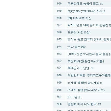
우룡산에도 녹음이 짙고
980
[1]
happy new year.2013년 계사년
979
5회 체육대회 사진
978
♣ 2010년도 14회 동기회 임원진 
977
운동회(사진10장)
976
▒ 어느 중고 컴퓨터 장사의 일기 
975
호강 하는 000
974
(10회) 신문 보시면서 음악 즐감
973
최진희/여정(즐감 하시기를)
972
후배님과의 인연
971
[2]
우암인의특권. 추억의고구마뺐때
970
♬새해 복 많이 받으세요♬
969
스캐치 장면 (한자리수 기수)
968
어느 날의...
967
동창회 에서 나도 한곡
966
[3]