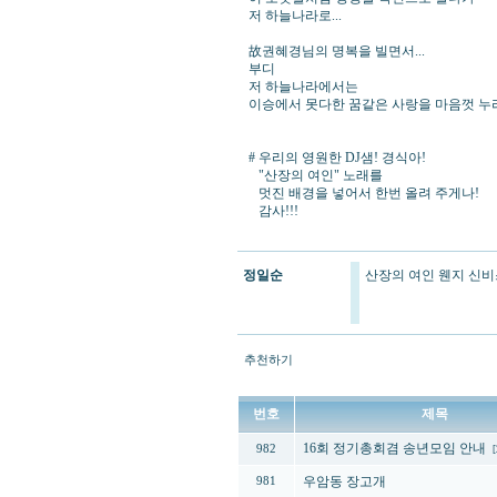
저 하늘나라로...
故권혜경님의 명복을 빌면서...
부디
저 하늘나라에서는
이승에서 못다한 꿈같은 사랑을 마음껏 누리
# 우리의 영원한 DJ샘! 경식아!
"산장의 여인" 노래를
멋진 배경을 넣어서 한번 올려 주게나!
감사!!!
정일순
산장의 여인 웬지 신비스
추천하기
번호
제목
16회 정기총회겸 송년모임 안내
982
[
우암동 장고개
981