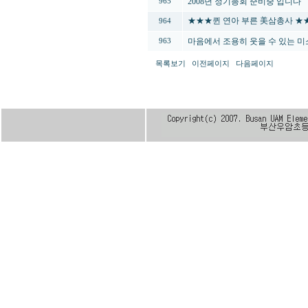
2008년 정기총회 준비중 입니다
965
★★★퀸 연아 부른 美삼총사 ★
964
마음에서 조용히 웃을 수 있는 미
963
목록보기
이전페이지
다음페이지