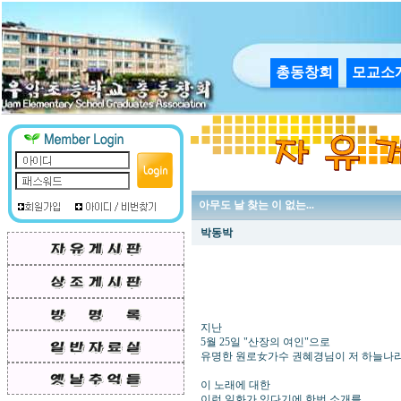
총동창회
모교소
아무도 날 찾는 이 없는...
박동박
지난
5월 25일 "산장의 여인"으로
유명한 원로女가수 권혜경님이 저 하늘나라로
이 노래에 대한
이런 일화가 있다기에 한번 소개를...