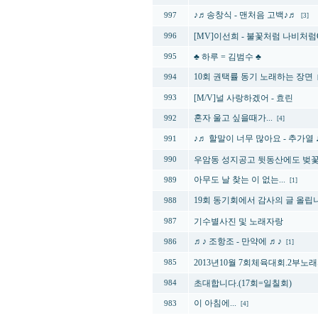
♪♬송창식 - 맨처음 고백♪♬
997
[3]
[MV]이선희 - 불꽃처럼 나비처럼
996
♣ 하루 = 김범수 ♣
995
10회 권택률 동기 노래하는 장면
994
[M/V]널 사랑하겠어 - 효린
993
혼자 울고 싶을때가...
992
[4]
♪♬ 할말이 너무 많아요 - 추가열 
991
우암동 성지공고 뒷동산에도 벚
990
아무도 날 찾는 이 없는...
989
[1]
19회 동기회에서 감사의 글 올립
988
기수별사진 및 노래자랑
987
♬♪ 조항조 - 만약에 ♬♪
986
[1]
2013년10월 7회체육대회.2부노
985
초대합니다.(17회=일칠회)
984
이 아침에...
983
[4]