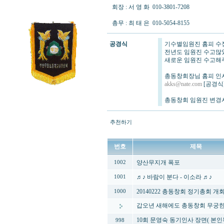
회장 : 서 영 화 010-3801-7208
총무 : 최 태 은 010-5054-8155
공경식
기수별임원진 홈피 
전년도 임원진 수고많
새로운 임원진 수고해주세
총동창회장님 홈피 인
akks@nate.com
[공경식
총동창회 임원진 변경사
추천하기
번호
제목
양산무지개 폭포
1002
♬♪ 바람이 분다 - 이소라 ♬♪
1001
20140222 총동창회 정기총회 개
1000
갑오년 새해에도 총동창회 무궁한
10회 문영숙 동기인사 장면( 본인
998