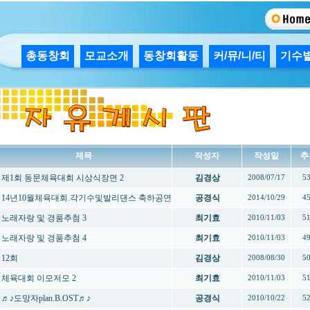
총동창회
모교소개
동창회활동
커/뮤/니/티
기수
제목
작성자
작성일
추
제1회 동문체육대회 시상식장면 2
김경상
2008/07/17
5
14년10월체육대회.각기수및발리댄스 축하공연
공경식
2014/10/29
4
노래자랑 및 경품추첨 3
최기효
2010/11/03
5
노래자랑 및 경품추첨 4
최기효
2010/11/03
4
12회
김경상
2008/08/30
5
체육대회 이모저모 2
최기효
2010/11/03
5
♬♪도망자plan.B.OST♬♪
공경식
2010/10/22
5