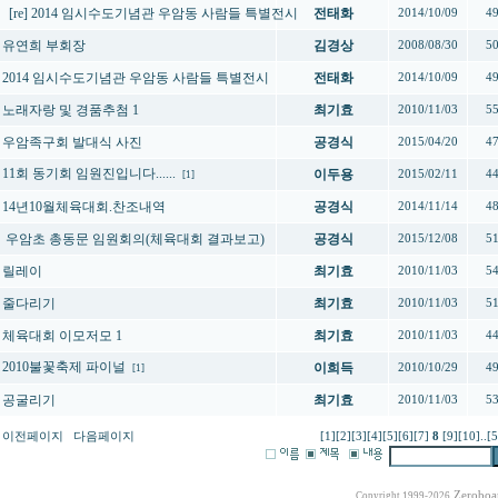
[re] 2014 임시수도기념관 우암동 사람들 특별전시
전태화
2014/10/09
4
유연희 부회장
김경상
2008/08/30
5
2014 임시수도기념관 우암동 사람들 특별전시
전태화
2014/10/09
4
노래자랑 및 경품추첨 1
최기효
2010/11/03
5
우암족구회 발대식 사진
공경식
2015/04/20
4
11회 동기회 임원진입니다......
이두용
2015/02/11
4
[1]
14년10월체육대회.찬조내역
공경식
2014/11/14
4
우암초 총동문 임원회의(체육대회 결과보고)
공경식
2015/12/08
5
릴레이
최기효
2010/11/03
5
줄다리기
최기효
2010/11/03
5
체육대회 이모저모 1
최기효
2010/11/03
4
2010불꽃축제 파이널
이희득
2010/10/29
4
[1]
공굴리기
최기효
2010/11/03
5
이전페이지
다음페이지
[1]
[2]
[3]
[4]
[5]
[6]
[7]
8
[9]
[10]
..
[5
Zeroboa
Copyright 1999-2026