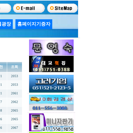
별광장
홈페이지기증자
천
조회
31
2053
51
2053
11
2061
97
2062
08
2065
16
2065
26
2067