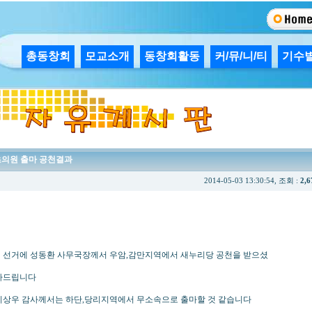
총동창회
모교소개
동창회활동
커/뮤/니/티
기수
초의원 출마 공천결과
2014-05-03 13:30:54, 조회 :
2,6
 선거에 성동환 사무국장께서 우암,감만지역에서 새누리당 공천을 받으셨
하드립니다
이상우 감사께서는 하단,당리지역에서 무소속으로 출마할 것 같습니다