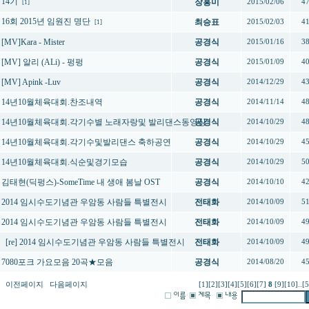
14기
장홍미
2015/02/06
4
[1]
16회 2015년 임원진 명단
최승표
2015/02/03
4
[1]
[MV]Kara - Mister
공경식
2015/01/16
3
[MV] 알리 (ALi) - 펑펑
공경식
2015/01/09
4
[MV] Apink -Luv
공경식
2014/12/29
4
14년10월체육대회.찬조내역
공경식
2014/11/14
4
14년10월체육대회.각기수별 노래자랑및 발리댄스동영상
공경식
2014/10/29
4
14년10월체육대회.각기수및발리댄스 축하공연
공경식
2014/10/29
4
14년10월체육대회.식순및경기모습
공경식
2014/10/29
5
김태현(딕펑스)-SomeTime 내 생애 봄날 OST
공경식
2014/10/10
4
2014 임시수도기념관 우암동 사람들 특별전시
전태화
2014/10/09
5
2014 임시수도기념관 우암동 사람들 특별전시
전태화
2014/10/09
4
[re] 2014 임시수도기념관 우암동 사람들 특별전시
전태화
2014/10/09
4
7080포크 가요모음 20곡★모음
공경식
2014/08/20
4
이전페이지
다음페이지
[1]
[2]
[3]
[4]
[5]
[6]
[7]
8
[9]
[10]
..
[5