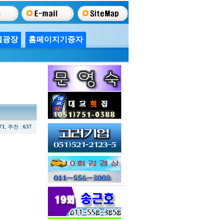
별광장
홈페이지기증자
71
, 추천 :
637