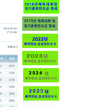
2014-05-04
17:51:08
목록보기
추천
조회
05
1975
25
2230
06
2156
84
2284
28
1843
45
2095