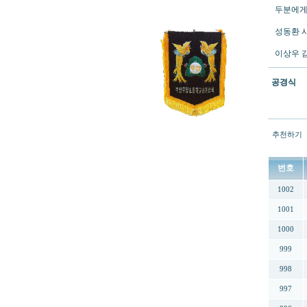
두분에게
성동환 사무
이상우 감사
공경식
추천하기
번호
1002
1001
1000
999
998
997