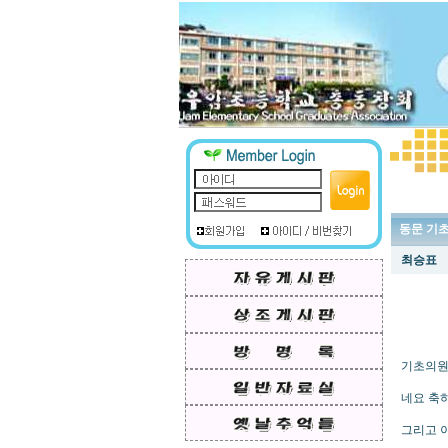
동문 기
최승표
기초의원
네요 축
그리고 