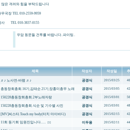
 많은 격려와 힘을 부탁드립니다
국장 TEL 010-2559-9959
 TEL 010-3837-0155
우암 동문들 건투를 바랍니다..파이팅..
제목
작성자
작성일
♬♪ 노사연-바램 ♬♪
공경식
2015/03/25
4
총동창회총회.16기;김태순.21기;장홍미총무 노래
공경식
2015/03/05
4
150228총동창회총회.2부노래자랑
공경식
2015/03/01
5
150228총동창회총회.식순 및 기수별 사진
공경식
2015/03/01
4
[MV]씨스타.Touch my body(터치 마이바디)
공경식
2015/02/15
4
11회 동기회 임원진입니다......
이두용
2015/02/11
4
[1]