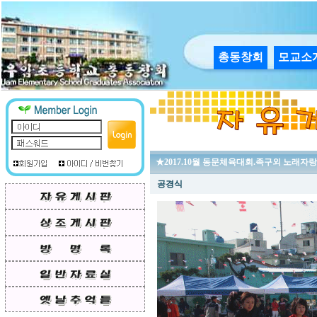
총동창회
모교소
★2017.10월 동문체육대회.족구외 노래자
공경식