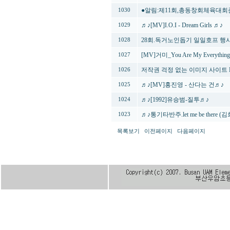
●알림:제11회,총동창회체육대회
1030
♬♪[MV]I.O.I - Dream Girls ♬♪
1029
28회.독거노인돕기 일일호프 행
1028
[MV]거미_You Are My Everythi
1027
저작권 걱정 없는 이미지 사이트 Be
1026
♬♪[MV]홍진영 - 산다는 건♬♪
1025
♬♪[1992]유승범-질투♬♪
1024
♬♪통기타반주.let me be there (
1023
목록보기
이전페이지
다음페이지