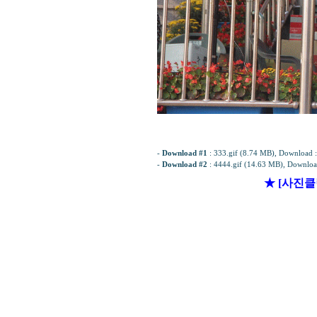
-
Download #1
:
333.gif (8.74 MB)
, Download 
-
Download #2
:
4444.gif (14.63 MB)
, Downloa
★ [사진