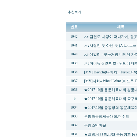
추천하기
번호
제목
♪♬김건모-사랑이 떠나가네, 잘
1042
♬♪사랑인 듯 아닌 듯 (A Lot Like
1041
♪♬에일리 - 첫눈처럼 너에게 가겠
1040
♬♪아이유 & 최백호 - 낭만에 대
1039
[MV] Davichi(다비치)_Turtle(거
1038
[MV]니화– What I Want (매드독 OS
1037
★2017.10월 동문체육대회.경
1036
★2017.10월 동문체육대회.족
★2017.10월 총동창회 동문체
1034
우암총동창체육대회.현수막
1033
우암소막마을
1032
★알림:제11회,10월 총동창회 
1031