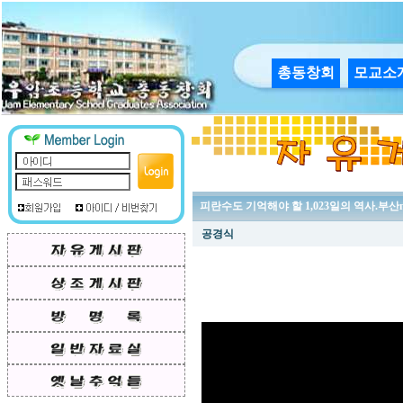
총동창회
모교소
피란수도 기억해야 할 1,023일의 역사.부산
공경식