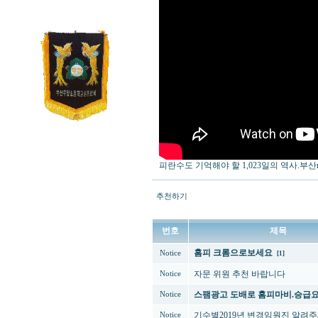
피란수도 기억해야 할 1,023일의 역사.부산m
추천하기
번호
제목
홈피 크롬으로보세요
Notice
[1]
자문 위원 추천 바랍니다
Notice
스팸광고 도배로 홈피마비.승급요
Notice
기수별2019년 변경임원진 알려
Notice