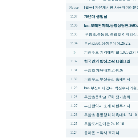
[필독] 자유게시판 사용자여러분께.
Notice
70년대 생일날
1137
knn오래된미래.동항성당편.26052
1136
우암초.총동창. 총회및 이취임식. 2
1135
부산KBS1.생생투데이.26.2.2.
1134
피란수도 기억해야 할 1,023일의 
한국인의 밥상.25년12월11일
1132
우암초 체육대회.251026
1131
피란수도 부산유산 홈페이지
1130
knn.부산이재밌다. 박진수시의
1129
우암초등학교 17차 정기총회
1128
부산광역시 소개 피란주거지
1127
우암초 총동창회 체육대회. 24.10. 
1126
우암도서관개관.24.10.16.
1125
돌아온 소막사 표지석
1124