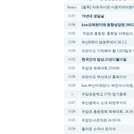
[필독] 자유게시판 사용자여러분께.
Notice
70년대 생일날
1137
knn오래된미래.동항성당편.26052
1136
우암초.총동창. 총회및 이취임식. 2
1135
부산KBS1.생생투데이.26.2.2.
1134
피란수도 기억해야 할 1,023일의 
1133
한국인의 밥상.25년12월11일
1132
우암초 체육대회.251026
1131
피란수도 부산유산 홈페이지
1130
knn.부산이재밌다. 박진수시의
1129
우암초등학교 17차 정기총회
부산광역시 소개 피란주거지
1127
우암초 총동창회 체육대회. 24.10. 
1126
우암도서관개관.24.10.16.
1125
돌아온 소막사 표지석
1124