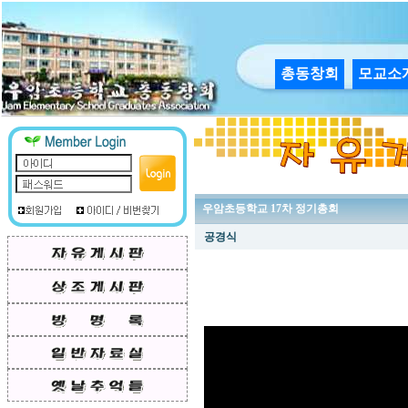
총동창회
모교소
우암초등학교 17차 정기총회
공경식