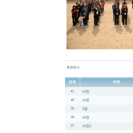
.
추천하기
번호
제목
사진
41
사진
40
2장
39
사진
38
사진2
37