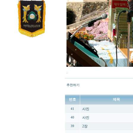
.
추천하기
번호
제목
사진
41
사진
40
2장
39