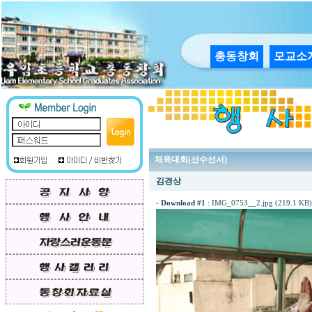
총동창회
모교소
체육대회(선수선서)
김경상
-
Download #1
:
IMG_0753__2.jpg (219.1 KB)