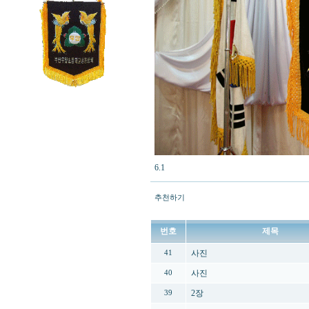
6.1
추천하기
번호
제목
사진
41
사진
40
2장
39