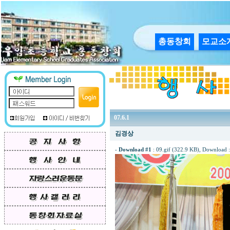
총동창회
모교소
07.6.1
김경상
-
Download #1
:
09.gif (322.9 KB)
, Download 