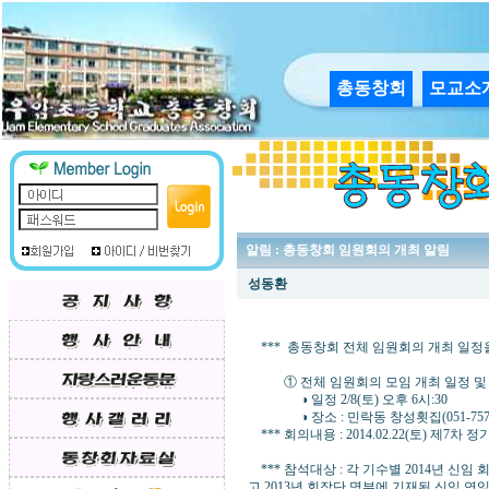
총동창회
모교소
알림 : 총동창회 임원회의 개최 알림
성동환
*** 총동창회 전체 임원회의 개최 일정
① 전체 임원회의 모임 개최 일정 및
◑ 일정 2/8(토) 오후 6시:30
◑ 장소 : 민락동 창성횟집(051-757-6446
*** 회의내용 : 2014.02.22(토) 제7
*** 참석대상 : 각 기수별 2014년 신
고 2013년 회장단 명부에 기재된 신임,