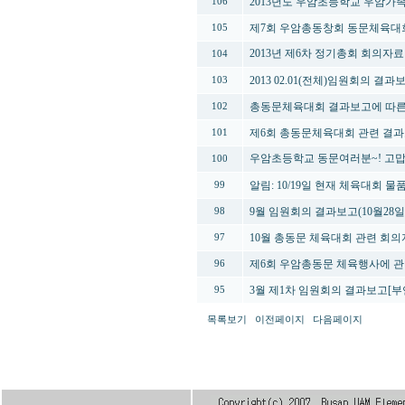
2013년도 우암초등학교 우암가
106
제7회 우암총동창회 동문체육대
105
2013년 제6차 정기총회 회의자
104
2013 02.01(전체)임원회의 결과
103
총동문체육대회 결과보고에 따른
102
제6회 총동문체육대회 관련 결
101
우암초등학교 동문여러분~! 고맙
100
알림: 10/19일 현재 체육대회 
99
9월 임원회의 결과보고(10월28일
98
10월 총동문 체육대회 관련 회
97
제6회 우암총동문 체육행사에 
96
3월 제1차 임원회의 결과보고[부
95
목록보기
이전페이지
다음페이지