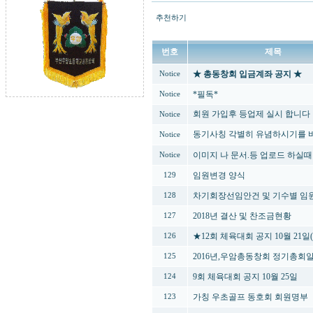
추천하기
번호
제목
★ 총동창회 입금계좌 공지 ★
Notice
*필독*
Notice
회원 가입후 등업제 실시 합니다
Notice
동기사칭 각별히 유념하시기를 
Notice
이미지 나 문서.등 업로드 하실
Notice
임원변경 양식
129
차기회장선임안건 및 기수별 임
128
2018년 결산 및 찬조금현황
127
★12회 체육대회 공지 10월 21일
126
2016년,우암총동창회 정기총회
125
9회 체육대회 공지 10월 25일
124
가칭 우초골프 동호회 회원명부
123