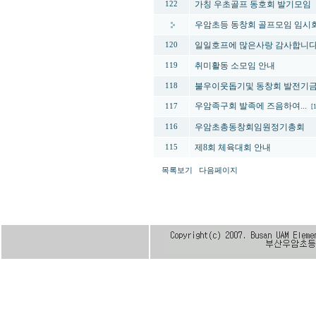
가칭 우초골프 동호회 발기모임
122
우암초등 동창회 골프모임 임시
일일호프에 많은사랑 감사합니
120
취미활동 소모임 안내
119
불우이웃돕기및 동창회 발전기금
118
우암족구회 발족에 즈음하여...
117
[
우암초총동창회임원정기총회
116
제8회 체육대회 안내
115
목록보기
다음페이지