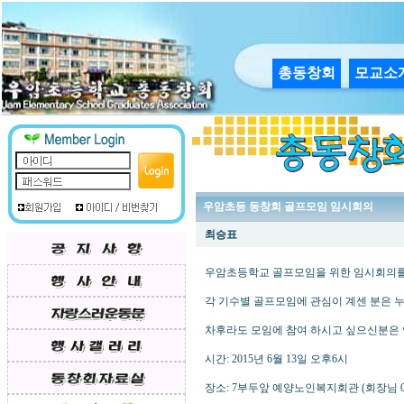
총동창회
모교소
우암초등 동창회 골프모임 임시회의
최승표
우암초등학교 골프모임을 위한 임시회의를
각 기수별 골프모임에 관심이 계센 분은 
차후라도 모임에 참여 하시고 싶으신분은
시간: 2015년 6월 13일 오후6시
장소: 7부두앞 예양노인복지회관 (회장님 010-