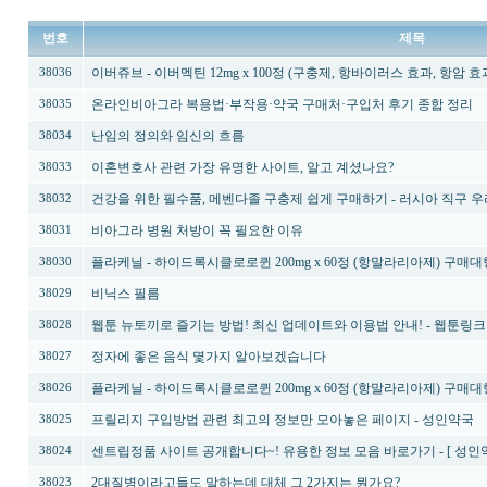
번호
제목
이버쥬브 - 이버멕틴 12mg x 100정 (구충제, 항바이러스 효과, 항암 
38036
온라인비아그라 복용법·부작용·약국 구매처·구입처 후기 종합 정리
38035
난임의 정의와 임신의 흐름
38034
이혼변호사 관련 가장 유명한 사이트, 알고 계셨나요?
38033
건강을 위한 필수품, 메벤다졸 구충제 쉽게 구매하기 - 러시아 직구 우라몰 u
38032
비아그라 병원 처방이 꼭 필요한 이유
38031
플라케닐 - 하이드록시클로로퀸 200mg x 60정 (항말라리아제) 구매대
38030
비닉스 필름
38029
웹툰 뉴토끼로 즐기는 방법! 최신 업데이트와 이용법 안내! - 웹툰링크 
38028
정자에 좋은 음식 몇가지 알아보겠습니다
38027
플라케닐 - 하이드록시클로로퀸 200mg x 60정 (항말라리아제) 구매대
38026
프릴리지 구입방법 관련 최고의 정보만 모아놓은 페이지 - 성인약국
38025
센트립정품 사이트 공개합니다~! 유용한 정보 모음 바로가기 - [ 성인약
38024
2대질병이라고들도 말하는데 대체 그 2가지는 뭔가요?
38023