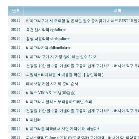
번호
제목
카마그라구매 시 주의할 점 온라인 필수 즐겨찾기 사이트 BEST 10 알
38196
옥천 천사약국 cjstkdirrnr
38195
횡성 낙원약국 skrdnjsdirrnr
38194
비아그라가격 qldkrmfkrkrur
38193
비아그라 구매 시 가장 많이 하는 실수 5가지
38192
건강을 위한 필수품, 메벤다졸 구충제 쉽게 구매하기 - 러시아 직구 우라몰 u
38191
씨알리스타다라필 ◀ 내용들 확인 - [ 성인약국 ]
38190
태아보험 가입 시기와 준비 순서
38189
비맥스 VIMAX 1+1병(60캡슐)
38188
비아그라 시알리스 부작용아드레닌 효과
38187
건강을 위한 필수품, 메벤다졸 구충제 쉽게 구매하기 - 러시아 직구 우라몰 u
38186
비아센터
38185
비아그라를 약국에서 사면 가격이 더 비쌀까?
38184
피나스테리드 5mg x 90정 (탈모방지제) 구매대행 - 러시아 약, 의약품
38183