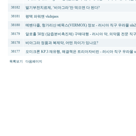
발기부전치료제, ‘비아그라’만 먹으면 다 된다?
38182
평택 파워맨 vkdnjaos
38181
메벤다졸, 헝가리산 베목스(VERMOX) 정보 - 러시아 직구 우라몰 ula24.
38180
알로홀 50정 (담즙분비촉진제) 구매대행 - 러시아 약, 의약품 전문 직
38179
비아그라 정품과 복제약, 어떤 차이가 있나요?
38178
오미크론 KP.3 재유행, 해결책은 트리아자비린 - 러시아 직구 우라몰 ulA
38177
목록보기
다음페이지